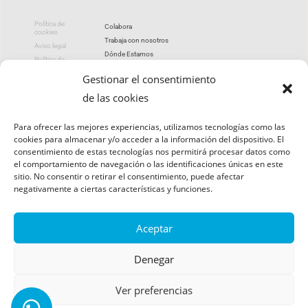
Política de
Colabora
cookies
Trabaja con nosotros
Aviso legal
Dónde Estamos
Política de
privacidad
Portal de transparencia
Gestionar el consentimiento
de las cookies
utismoleon 2026
Para ofrecer las mejores experiencias, utilizamos tecnologías como las
cookies para almacenar y/o acceder a la información del dispositivo. El
consentimiento de estas tecnologías nos permitirá procesar datos como
el comportamiento de navegación o las identificaciones únicas en este
sitio. No consentir o retirar el consentimiento, puede afectar
negativamente a ciertas características y funciones.
Aceptar
Denegar
Ver preferencias