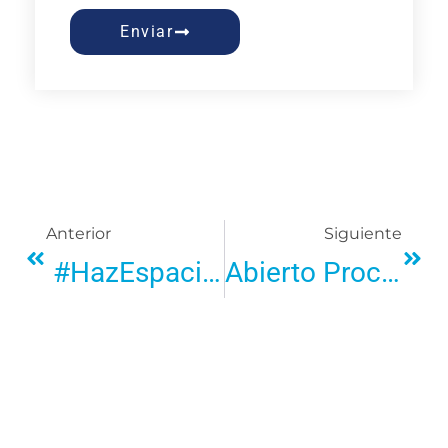
Enviar
Anterior
Siguiente
#HazEspacio# Al Síndrome De Asperger
Abierto Proceso De Selección En Autismo León.