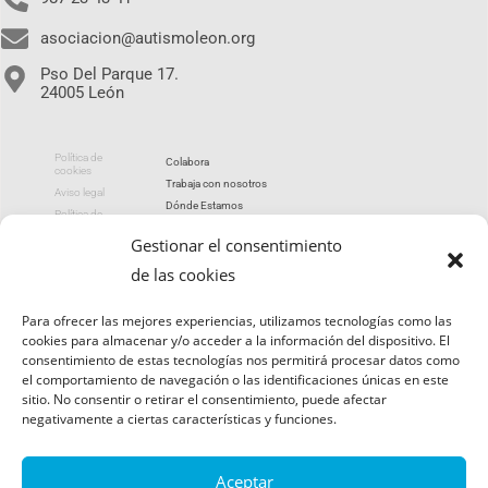
asociacion@autismoleon.org
Pso Del Parque 17.
24005 León
Política de
Colabora
cookies
Trabaja con nosotros
Aviso legal
Dónde Estamos
Política de
privacidad
Portal de transparencia
Gestionar el consentimiento
de las cookies
utismoleon 2026
Para ofrecer las mejores experiencias, utilizamos tecnologías como las
cookies para almacenar y/o acceder a la información del dispositivo. El
consentimiento de estas tecnologías nos permitirá procesar datos como
el comportamiento de navegación o las identificaciones únicas en este
sitio. No consentir o retirar el consentimiento, puede afectar
negativamente a ciertas características y funciones.
Aceptar