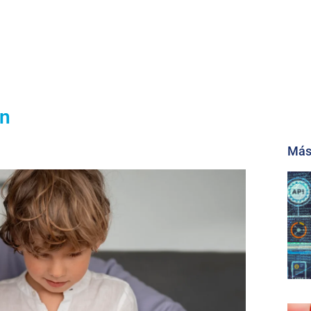
ón
Más