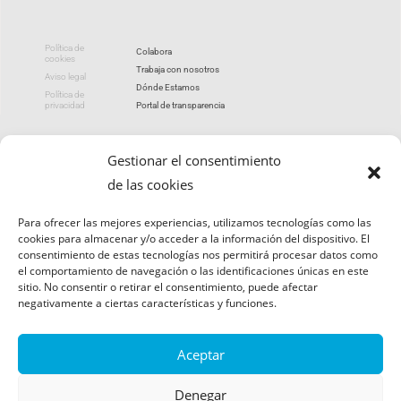
Política de
Colabora
cookies
Trabaja con nosotros
Aviso legal
Dónde Estamos
Política de
privacidad
Portal de transparencia
Gestionar el consentimiento
utismoleon 2026
de las cookies
Para ofrecer las mejores experiencias, utilizamos tecnologías como las
cookies para almacenar y/o acceder a la información del dispositivo. El
consentimiento de estas tecnologías nos permitirá procesar datos como
el comportamiento de navegación o las identificaciones únicas en este
sitio. No consentir o retirar el consentimiento, puede afectar
negativamente a ciertas características y funciones.
Aceptar
Denegar