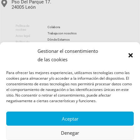
Pso Del Parque 17.
24005 León
Política de
Colabora
cookies
Trabaja con nosotros
Aviso legal
Dónde Estamos
Política de
privacidad
Portal de transparencia
Gestionar el consentimiento
de las cookies
utismoleon 2026
Para ofrecer las mejores experiencias, utilizamos tecnologías como las
cookies para almacenar y/o acceder a la información del dispositivo. El
consentimiento de estas tecnologías nos permitirá procesar datos como
el comportamiento de navegación o las identificaciones únicas en este
sitio. No consentir o retirar el consentimiento, puede afectar
negativamente a ciertas características y funciones.
Aceptar
Denegar