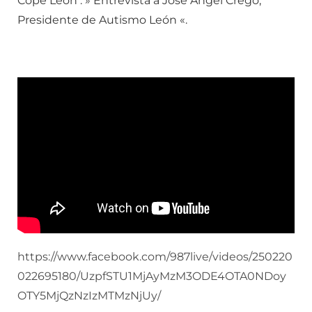
Cope León . » Entrevista a José Ángel Crego,
Presidente de Autismo León «.
https://www.facebook.com/987live/videos/250220
022695180/UzpfSTU1MjAyMzM3ODE4OTA0NDoy
OTY5MjQzNzIzMTMzNjUy/