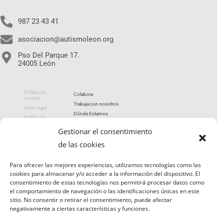
987 23 43 41
asociacion@autismoleon.org
Pso Del Parque 17.
24005 León
Política de
Colabora
cookies
Trabaja con nosotros
Aviso legal
Dónde Estamos
Política de
privacidad
Portal de transparencia
Gestionar el consentimiento
de las cookies
utismoleon 2026
Para ofrecer las mejores experiencias, utilizamos tecnologías como las
cookies para almacenar y/o acceder a la información del dispositivo. El
consentimiento de estas tecnologías nos permitirá procesar datos como
el comportamiento de navegación o las identificaciones únicas en este
sitio. No consentir o retirar el consentimiento, puede afectar
negativamente a ciertas características y funciones.