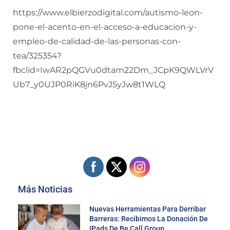
https://www.elbierzodigital.com/autismo-leon-
pone-el-acento-en-el-acceso-a-educacion-y-
empleo-de-calidad-de-las-personas-con-
tea/325354?
fbclid=IwAR2pQGVu0dtam22Dm_JCpK9QWLVrV
Ub7_y0UJP0RiK8jn6PvJ5yJw8t1WLQ
Más Noticias
Nuevas Herramientas Para Derribar
Barreras: Recibimos La Donación De
IPads De Be Call Group