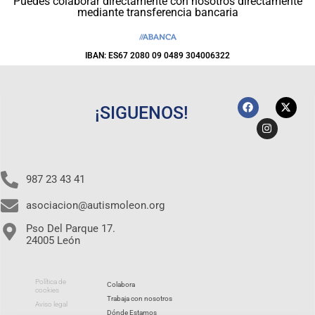
Puedes colaborar directamente con nosotros directamente
mediante transferencia bancaria
IBAN: ES67 2080 09 0489 304006322
¡SIGUENOS!
987 23 43 41
asociacion@autismoleon.org
Pso Del Parque 17.
24005 León
Política de
Colabora
cookies
Trabaja con nosotros
Aviso legal
Dónde Estamos